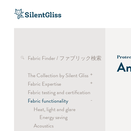
Fabric Finder / ファブリック検索
Protec
An
+
The Collection by Silent Gliss
+
Fabric Expertise
Transparent fabrics
Fabric testing and certification
Semi-transparent fabrics
Wave
-
Fabric functionality
Dimout and blackout fabrics
Curtain headings
Screen fabrics
Vertical Waves
Heat, light and glare
Energy saving
Laser Cut
Acoustics
Digital Printing