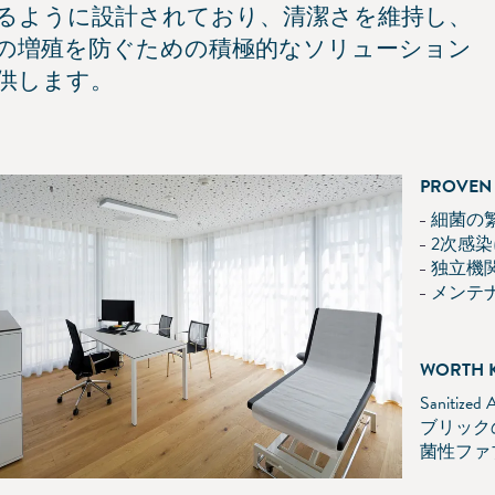
るように設計されており、清潔さを維持し、
の増殖を防ぐための積極的なソリューション
供します。
PROVEN 
細菌の
2次感
独立機
メンテ
WORTH 
Sanitiz
ブリック
菌性ファ