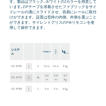
す。製品はブラック､ホワイトの2カラーを用意して
います｡ZIPテープを溶着させたファブリックをサイ
ドレールの溝にスライドさせ、容易にレールに取付
けができます。設置は窓枠の内側、外側を選ぶこと
ができます。サイレントグリスのFMリモコンを使
用して操作できます。
システ
ム
SG 4760
S
1.6 m
1.6 m
2 kg
2.2
2.4
3.7
SG 4770
M
m
m
kg
SG 4780
L
3 m
3 m
6 kg